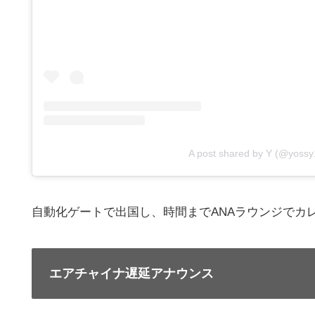
A post shared by Y (@yossy
自動化ゲートで出国し、時間までANAラウンジでカ
エアチャイナ遅延アナウンス