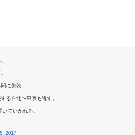
い。
ず。
い間に失効。
続する台北〜東京も逃す。
置いていかれる。
5, 2017