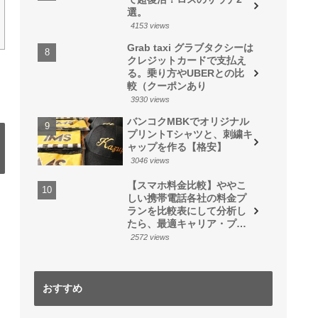
選。
4153 views
Grab taxi グラブタクシーは
クレジットカードで支払え
る。乗り方やUBERとの比
較（クーポンあり
3930 views
バンコクMBKでオリジナル
プリントTシャツと、刺繍キ
ャップを作る【格安】
3046 views
【スマホ料金比較】ややこ
しい携帯電話各社の料金プ
ランを比較表にして分析し
たら、最適キャリア・プラ
ンが見えた
2572 views
おすすめ
香港でオフショア生命
【スマホ料金比較】や
毎月スマホ代5000円以
【BANANA FISH】ニ
【Peach】ピーチに乗
【格安バス】成田空港
保険に加入する方法。
やこしい携帯電話各社
2024中国渡航のビザ申
上払わされている人が
ューヨークでアッシュ
るなら、座席指定13列
に一番安く行く方法