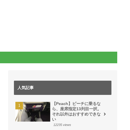
人気記事
【Peach】ピーチに乗るな
ら、座席指定13列目一択。
それ以外はおすすめできな
い
12235 views