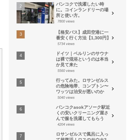
バンコクで洗濯したい時
に。コインランドリーの場
所と使い方。
7800 views
【格安バス】成田空港に一
番安く行く方法【1,300円】
5734 views
ドイツ｜ベルリンのサウナ
は裸で混浴というのは本当
か見て来た
5560 views
行ってみた。ロサンゼルス
の危険地帯、コンプトン〜
ワッツは治安が悪いのか
5040 views
バンコクasokアソーク駅近
くの安いクリーニング屋さ
んで服を洗濯してもらう
4204 views
ロサンゼルスで風呂に入っ
て超復活！ロスのサウナ2