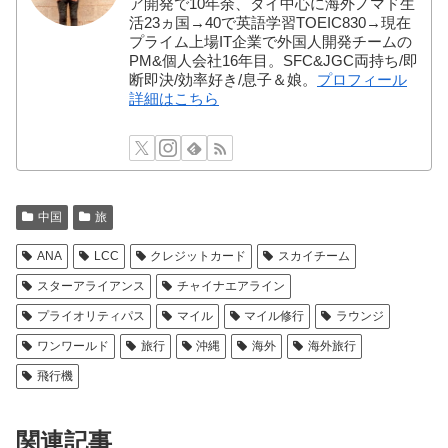
ア開発で10年余、タイ中心に海外ノマド生
活23ヵ国→40で英語学習TOEIC830→現在
プライム上場IT企業で外国人開発チームの
PM&個人会社16年目。SFC&JGC両持ち/即
断即決/効率好き/息子＆娘。
プロフィール
詳細はこちら
中国
旅
ANA
LCC
クレジットカード
スカイチーム
スターアライアンス
チャイナエアライン
プライオリティパス
マイル
マイル修行
ラウンジ
ワンワールド
旅行
沖縄
海外
海外旅行
飛行機
関連記事