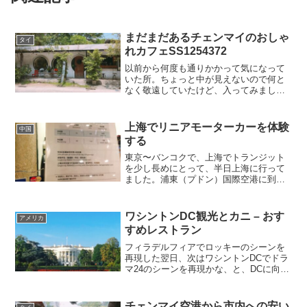
まだまだあるチェンマイのおしゃ
タイ
れカフェSS1254372
以前から何度も通りかかって気になって
いた所。ちょっと中が見えないので何と
なく敬遠していたけど、入ってみまし
た。不思議な名前のSS1254372 Cafe場所
はニマンヘミン。外観はこんな感じで
す。ムーミン谷の趣。入口のドアもオシ
上海でリニアモーターカーを体験
中国
ャレ。元々何か...
する
東京〜バンコクで、上海でトランジット
を少し長めにとって、半日上海に行って
ました。浦東（プドン）国際空港に到着
し、市内に出るために、いくつか手段が
ありましたが、リニアモーターカーが未
経験だったので、せっかくなので乗って
ワシントンDC観光とカニ – おす
アメリカ
みます。窓口でチケットを...
すめレストラン
フィラデルフィアでロッキーのシーンを
再現した翌日、次はワシントンDCでドラ
マ24のシーンを再現かな、と、DCに向か
いました。ホワイトハウスおー、これこ
れ！何かの映画で爆破されてたけど、や
はりあれはフィクションだったか。リン
チェンマイ空港から市内への安い