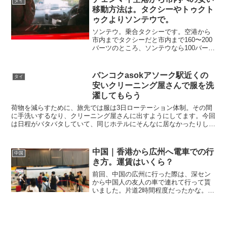
タイ
カーンメモリアル建...
移動方法は。タクシーやトゥクト
ゥクよりソンテウで。
ソンテウ。乗合タクシーです。空港から
市内までタクシーだと市内まで160〜200
バーツのところ、ソンテウなら100バーツ
程度（交渉によります）チェンマイ空港
に着いたら、流れに乗って左の方に行く
と、タクシー配車の人に行き先を聞かれ
バンコクasokアソーク駅近くの
タイ
て、割と自動的...
安いクリーニング屋さんで服を洗
濯してもらう
荷物を減らすために、旅先では服は3日ローテーション体制。その間
に手洗いするなり、クリーニング屋さんに出すようにしてます。今回
は日程がバタバタしていて、同じホテルにそんなに居なかったりした
ので、手洗いして乾かす時間が無かったので、街のクリーニ...
中国｜香港から広州へ電車での行
中国
き方。運賃はいくら？
前回、中国の広州に行った際は、深セン
から中国人の友人の車で連れて行って貰
いました。片道2時間程度だったかな。今
回は、面白そうなので電車で行ってみる
事にします。電車の旅もまた楽しいもの
です。まずはホンハム（Hung Hom）駅へ
地下鉄を駆使し...