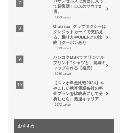
ロサンゼルスで風呂に入っ
て超復活！ロスのサウナ2
選。
4153 views
Grab taxi グラブタクシーは
クレジットカードで支払え
る。乗り方やUBERとの比
較（クーポンあり
3930 views
バンコクMBKでオリジナル
プリントTシャツと、刺繍キ
ャップを作る【格安】
3046 views
【スマホ料金比較2024】や
やこしい携帯電話各社の料
金プランを比較表にして分
析したら、最適キャリア・
プランが見えた
2572 views
おすすめ
香港でオフショア生命
【スマホ料金比較
毎月スマホ代5000円以
【BANANA FISH】ニ
【Peach】ピーチに乗
【格安バス】成田空港