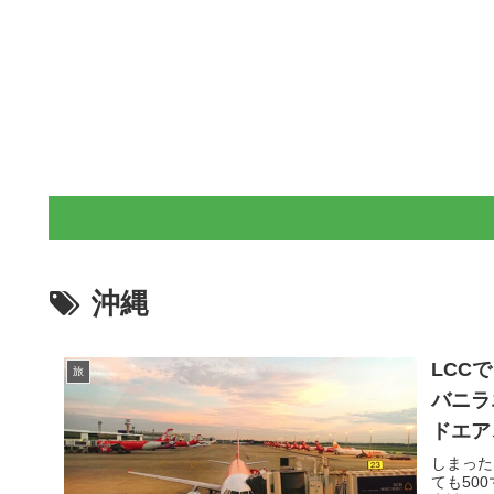
沖縄
LCC
旅
バニラ
ドエア
しまった
ても50