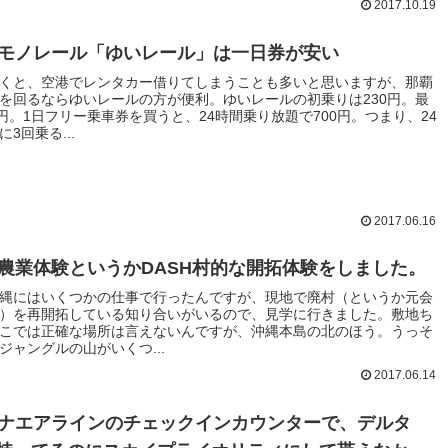
2017.10.19
モノレール「ゆいレール」は一日券が安い
くと、空港でレンタカー借りてしまうことも多いと思いますが、那覇
を回るならゆいレールの方が便利。ゆいレールの初乗りは230円。最
0円。1日フリー乗車券を買うと、24時間乗り放題で700円。つまり、24
3回乗る...
2017.06.16
農業体験というかDASH村的な開拓体験をしました。
縄にはいくつかの仕事で行ったんですが、現地で廃村（というか元会
）を再開拓している知り合いがいるので、見学に行きました。敷地ち
こでは正確な場所は言えないんですが、沖縄本島の北のほう。うっそ
ジャングルの山がいくつ...
2017.06.14
ナエアラインのチェックインカウンターで、デルタ