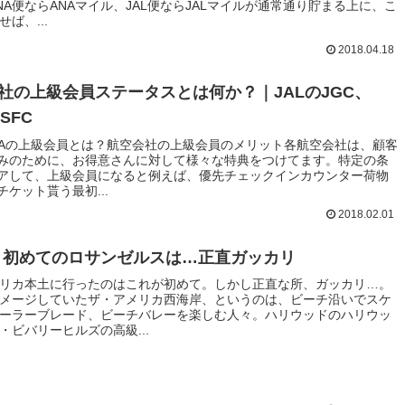
NA便ならANAマイル、JAL便ならJALマイルが通常通り貯まる上に、こ
ば、...
2018.04.18
社の上級会員ステータスとは何か？｜JALのJGC、
SFC
ANAの上級会員とは？航空会社の上級会員のメリット各航空会社は、顧客
みのために、お得意さんに対して様々な特典をつけてます。特定の条
アして、上級会員になると例えば、優先チェックインカウンター荷物
ケット貰う最初...
2018.02.01
】初めてのロサンゼルスは…正直ガッカリ
リカ本土に行ったのはこれが初めて。しかし正直な所、ガッカリ…。
メージしていたザ・アメリカ西海岸、というのは、ビーチ沿いでスケ
ーラーブレード、ビーチバレーを楽しむ人々。ハリウッドのハリウッ
・ビバリーヒルズの高級...