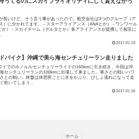
X持ってるのにスカイプライオリティにして貰えなかっ
が長いけど、そう言う事があったので。航空会社は3つのグループ（ア
ス）に分かれてます。 - スターアライアンス（ANAとか） - ワンワール
Lとか） - スカイチーム（デルタとか）各アライアンスが提携して相互に
.
2017.01.19
ドバイク】沖縄で美ら海センチュリーラン走りました
ワイでのホノルルセンチュリーライドの160kmに引き続き、今回は沖
海センチュリーランの100kmに出場して来ました。寒さとの戦いハワ
さとの戦い。終盤は休憩所ごとに水をかぶり、びしょ濡れになって走
ぐ乾いてしまう...
2017.01.16
ホーム