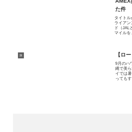
AME
た件
タイトル
ライアン
ド（JA
マイルを..
【ロー
旅
9月のハ
縄で美ら
イでは暑
ってもす