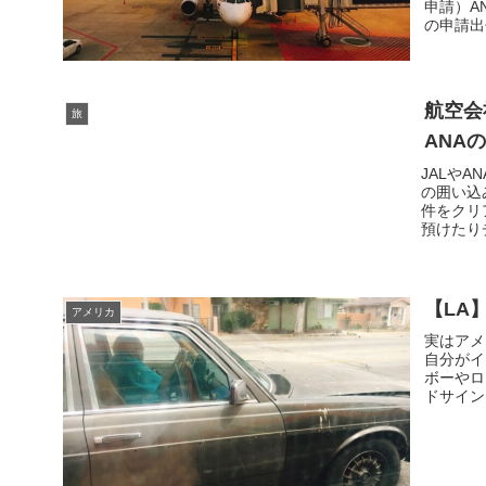
申請）A
の申請出せ
航空会
旅
ANAの
JALや
の囲い込
件をクリ
預けたりチ
【LA
アメリカ
実はアメ
自分がイ
ボーやロ
ドサイン