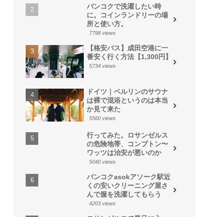
バンコクで洗濯したい時
に。コインランドリーの場
所と使い方。
7798 views
【格安バス】成田空港に一
番安く行く方法【1,300円】
5734 views
ドイツ｜ベルリンのサウナ
は裸で混浴というのは本当
か見て来た
5560 views
行ってみた。ロサンゼルス
の危険地帯、コンプトン〜
ワッツは治安が悪いのか
5040 views
バンコクasokアソーク駅近
くの安いクリーニング屋さ
んで服を洗濯してもらう
4203 views