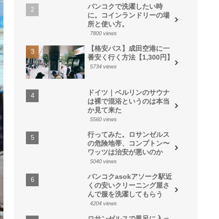
バンコクで洗濯したい時
に。コインランドリーの場
所と使い方。
7800 views
【格安バス】成田空港に一
番安く行く方法【1,300円】
5734 views
ドイツ｜ベルリンのサウナ
は裸で混浴というのは本当
か見て来た
5560 views
行ってみた。ロサンゼルス
の危険地帯、コンプトン〜
ワッツは治安が悪いのか
5040 views
バンコクasokアソーク駅近
くの安いクリーニング屋さ
んで服を洗濯してもらう
4204 views
ロサンゼルスで風呂に入っ