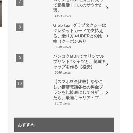
て超復活！ロスのサウナ2
選。
4153 views
Grab taxi グラブタクシーは
クレジットカードで支払え
る。乗り方やUBERとの比
較（クーポンあり
3930 views
バンコクMBKでオリジナル
プリントTシャツと、刺繍キ
ャップを作る【格安】
3046 views
【スマホ料金比較】ややこ
しい携帯電話各社の料金プ
ランを比較表にして分析し
たら、最適キャリア・プラ
ンが見えた
2572 views
おすすめ
香港でオフショア生命
【スマホ料金比較】や
毎月スマホ代5000円以
【BANANA FISH】ニ
【Peach】ピーチに乗
【格安バス】成田空港
保険に加入する方法。
やこしい携帯電話各社